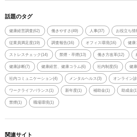
話題のタグ
健康経営調査(62)
働きやすさ(49)
人事(37)
お役立ち情報
従業員満足度(19)
調査報告(16)
オフィス環境(16)
健康コ
ストレスチェック(14)
禁煙・卒煙(13)
働き方改革(12)
健康診断(7)
健康経営、健康コラム(6)
社内制度(5)
健康
社内コミュニケーション(4)
メンタルヘルス(3)
オンライン診療
ワークライフバランス(1)
新年度(1)
補助金(1)
助成金(1
禁煙(1)
職場環境(1)
関連サイト