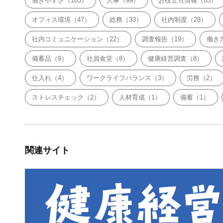
働きやすさ（103）
人事（99）
お役立ち情報（85）
オフィス環境（47）
総務（33）
社内制度（28）
社内コミュニケーション（22）
調査報告（19）
働き
備蓄品（9）
社員食堂（8）
健康経営調査（8）
仕入れ（4）
ワークライフバランス（3）
労務（2）
ストレスチェック（2）
人材育成（1）
備蓄（1）
関連サイト