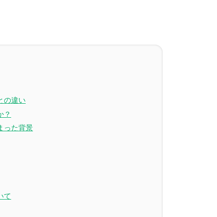
との違い
か？
まった背景
いて