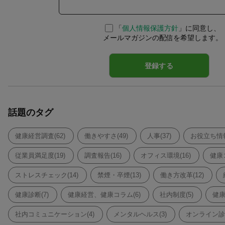
「
個人情報保護方針
」に同意し、
メールマガジンの配信を希望します。
話題のタグ
健康経営調査(62)
働きやすさ(49)
人事(37)
お役立ち情報
従業員満足度(19)
調査報告(16)
オフィス環境(16)
健康コ
ストレスチェック(14)
禁煙・卒煙(13)
働き方改革(12)
健康診断(7)
健康経営、健康コラム(6)
社内制度(5)
健康
社内コミュニケーション(4)
メンタルヘルス(3)
オンライン診療