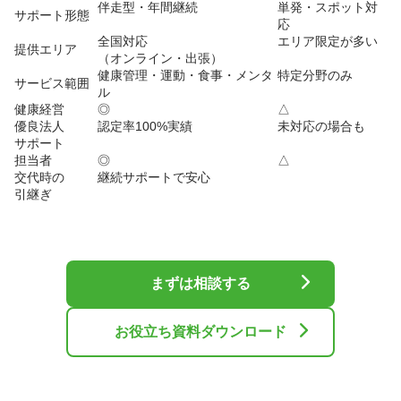
伴走型・年間継続
単発・スポット対
サポート形態
応
全国対応
エリア限定が多い
提供エリア
（オンライン・出張）
健康管理・運動・食事・メンタ
特定分野のみ
サービス範囲
ル
健康経営
◎
△
優良法人
認定率100%実績
未対応の場合も
サポート
担当者
◎
△
交代時の
継続サポートで安心
引継ぎ
まずは相談する
お役立ち資料ダウンロード