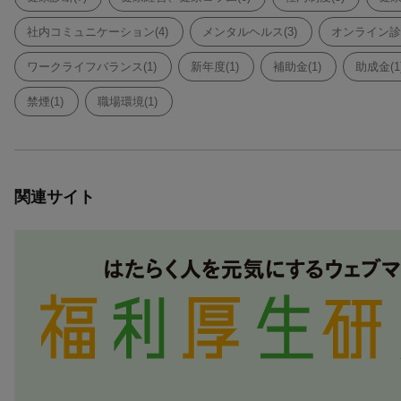
社内コミュニケーション(4)
メンタルヘルス(3)
オンライン診療
ワークライフバランス(1)
新年度(1)
補助金(1)
助成金(1
禁煙(1)
職場環境(1)
関連サイト