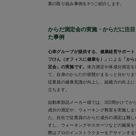
業の取り組み事例を3つご紹介します。
からだ測定会の実施・からだに注目
た事例
心幸グループが提供する、健康経営サポート
フけん（オフィスに健康を）」
による
「から
定会」の実施です。
体力測定や体成分測定を
て、自身のからだの状態がまるっと分かりま
従業員の健康意識が向上し、組織力の向上に
立ちます。
自動車部品メーカー様では、3日間かけてか
成分の測定や、ウォーキング教室を実施しま
た。自社で従業員のからだ成分の測定は難し
すし、ウォーキングやスポーツなどの施策を
際はプロのインストラクターをアサインする