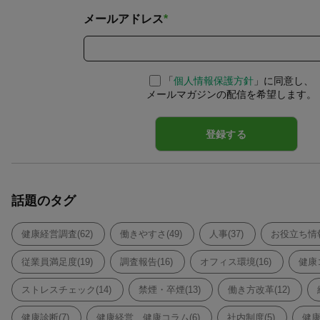
メールアドレス
*
「
個人情報保護方針
」に同意し、
メールマガジンの配信を希望します。
話題のタグ
健康経営調査(62)
働きやすさ(49)
人事(37)
お役立ち情報
従業員満足度(19)
調査報告(16)
オフィス環境(16)
健康コ
ストレスチェック(14)
禁煙・卒煙(13)
働き方改革(12)
健康診断(7)
健康経営、健康コラム(6)
社内制度(5)
健康