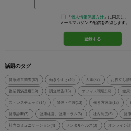
「
個人情報保護方針
」に同意し、
メールマガジンの配信を希望します。
話題のタグ
健康経営調査(62)
働きやすさ(49)
人事(37)
お役立ち情報
従業員満足度(19)
調査報告(16)
オフィス環境(16)
健康コ
ストレスチェック(14)
禁煙・卒煙(13)
働き方改革(12)
健康診断(7)
健康経営、健康コラム(6)
社内制度(5)
健康
社内コミュニケーション(4)
メンタルヘルス(3)
オンライン診療