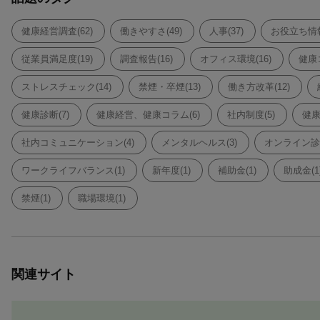
健康経営調査(62)
働きやすさ(49)
人事(37)
お役立ち情報
従業員満足度(19)
調査報告(16)
オフィス環境(16)
健康コ
ストレスチェック(14)
禁煙・卒煙(13)
働き方改革(12)
健康診断(7)
健康経営、健康コラム(6)
社内制度(5)
健康
社内コミュニケーション(4)
メンタルヘルス(3)
オンライン診療
ワークライフバランス(1)
新年度(1)
補助金(1)
助成金(1
禁煙(1)
職場環境(1)
関連サイト