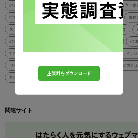
健康経営調査(62)
働きやすさ(49)
人事(37)
お役立ち情報
従業員満足度(19)
調査報告(16)
オフィス環境(16)
健康コ
ストレスチェック(14)
禁煙・卒煙(13)
働き方改革(12)
健康診断(7)
健康経営、健康コラム(6)
社内制度(5)
健康
社内コミュニケーション(4)
メンタルヘルス(3)
オンライン診療
ワークライフバランス(1)
新年度(1)
補助金(1)
助成金(1
資料をダウンロード
禁煙(1)
職場環境(1)
関連サイト