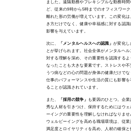
ました。遠隔勤務やフレキシブルな勤務時間
ど、従来の9時から5時までのオフィスワーク
離れた形の労働が増えています。この変化は
き方だけでなく、健康や幸福感に対する認識
影響を与えています。
次に、
「メンタルヘルスへの認識」
が変化し
とが挙げられます。社会全体がメンタルヘル
対する理解を深め、その重要性を認識するよ
なったことも大きな要素です。ストレスや不
うつ病などの心の問題が身体の健康だけでな
仕事のパフォーマンスや生活の質にも影響を
ることが認識されています。
また、
「採用の競争」
も要因のひとつ。企業
秀な人材を引きつけ、保持するためにはウェ
ーイングの重要性を理解しなければなりませ
ウェルビーイングを高める職場環境は、従業
満足度とロイヤリティを高め、人材の確保と