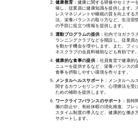
健康教育
：健康に関する研修やセミナー
催し、従業員に健康知識を提供します。
レスマネジメントや睡眠の質を向上する
法、栄養バランスの取り方など、生活習
の予防に役立つ情報を提供します。
運動プログラムの提供
：社内でヨガクラ
ランニングクラブなどを開設し、従業員
を動かす機会を増やします。また、フィ
ネスクラブの会員料補助なども有効です
健康的な食事の提供
：社員食堂で健康的
ニューを提供するなど、栄養バランスの
食事を摂取しやすい環境を作ります。
メンタルヘルスサポート
：メンタルヘル
関するカウンセリングや、心理療法を受
ための補助を提供します。
ワークライフバランスのサポート
：長時
働の防止や、有給休暇の消化推進、フレ
スタイム制度の導入など、健康的な働き
サポートします。