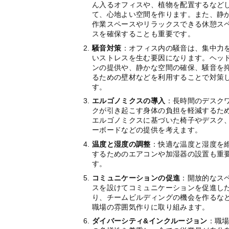
ん入るオフィスや、植物を配置するなど
て、心地よい空間を作ります。また、静
作業スペースやリラックスできる休憩ス
スを確保することも重要です。
騒音対策
：オフィス内の騒音は、集中力
いストレスを生む要因になります。ヘッ
ンの提供や、静かな空間の確保、騒音を
るための壁材などを利用することで対策
す。
エルゴノミクスの導入
：長時間のデスク
クが引き起こす身体の負担を軽減するた
エルゴノミクスに基づいた椅子やデスク
ーボードなどの提供を考えます。
温度と湿度の調整
：快適な温度と湿度を
するためのエアコンや加湿器の設置も重
す。
コミュニケーションの促進
：開放的なス
スを設けてコミュニケーションを促進し
り、チームビルディングの機会を作るな
職場の雰囲気作りに取り組みます。
ダイバーシティ&インクルージョン
：職