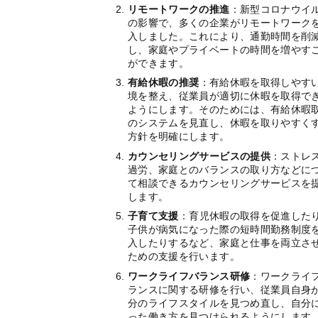
リモートワークの推進
：新型コロナウイ
の影響で、多くの企業がリモートワーク
入しました。これにより、通勤時間を削
し、家庭やプライベートの時間を増やす
ができます。
有給休暇の推奨
：有給休暇を取得しやす
境を整え、従業員が適切に休暇を取得で
ようにします。そのためには、有給休暇
のシステムを見直し、休暇を取りやすく
方針を明確にします。
カウンセリングサービスの提供
：ストレ
過労、家庭とのバランスの取り方などに
て相談できるカウンセリングサービスを
します。
子育て支援
：育児休暇の取得を促進した
子供が病気になった際の短時間勤務制度
入したりするなど、家庭と仕事を両立さ
ための支援を行います。
ワークライフバランス研修
：ワークライ
ランスに関する研修を行い、従業員自身
分のライフスタイルを見つめ直し、自分
った働き方を見つけられるようにします