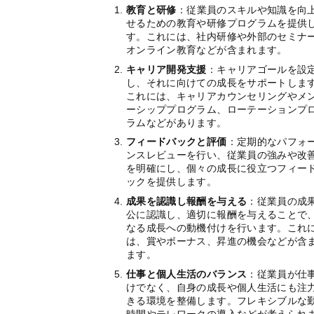
教育と研修
：従業員のスキルや知識を向
せるための教育や研修プログラムを提供
す。これには、社内研修や外部のセミナ
オンライン教育などが含まれます。
キャリア開発支援
：キャリアゴールを設
し、それに向けての成長をサポートしま
これには、キャリアカウンセリングやメ
ーシッププログラム、ローテーションプ
ラムなどがあります。
フィードバックと評価
：定期的なパフォ
ンスレビューを行い、従業員の強みや改
を明確にし、個々の成長に役立つフィー
ックを提供します。
成果を認識し報酬を与える
：従業員の成
公に認識し、適切に報酬を与えることで
なる成長への動機付けを行います。これ
は、賞やボーナス、昇進の機会などが含
ます。
仕事と個人生活のバランス
：従業員が仕
けでなく、自身の成長や個人生活にも注
きる環境を整備します。フレキシブルな
時間やテレワークの導入などが考えられ