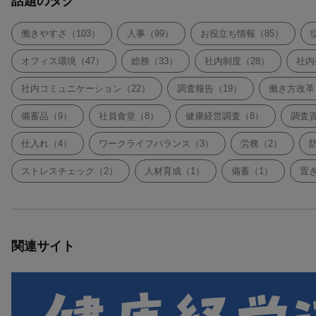
話題のタグ
働きやすさ（103）
人事（99）
お役立ち情報（85）
オフィス環境（47）
総務（33）
社内制度（28）
社内
社内コミュニケーション（22）
調査報告（19）
働き方改革
備蓄品（9）
社員食堂（8）
健康経営調査（8）
調査
仕入れ（4）
ワークライフバランス（3）
労務（2）
ストレスチェック（2）
人材育成（1）
備蓄（1）
置
関連サイト