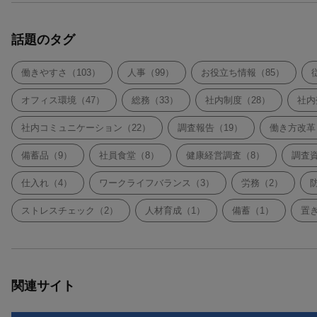
話題のタグ
働きやすさ（103）
人事（99）
お役立ち情報（85）
オフィス環境（47）
総務（33）
社内制度（28）
社内
社内コミュニケーション（22）
調査報告（19）
働き方改革
備蓄品（9）
社員食堂（8）
健康経営調査（8）
調査
仕入れ（4）
ワークライフバランス（3）
労務（2）
ストレスチェック（2）
人材育成（1）
備蓄（1）
置
関連サイト