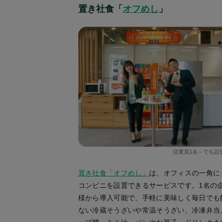
置き社食「
オフめし
」
従業員1名～でも設
置き社食「オフめし」
は、オフィスの一角に
コンビニを設置できるサービスです。1名の
様から導入可能で、手軽に美味しく毎日でも
ない冷蔵そうざいや常温そうざい、冷凍弁当