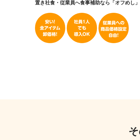
置き社食・従業員へ食事補助なら「オフめし」
そ