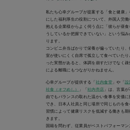
私たち心幸グループが提案する「食と健康」
にした福利厚生の役割について、外国人労働
抱える企業様からよく伺う点に「彼らが昼食
うしているか把握できていない」という悩み
ります。
コンビニ弁当ばかりで栄養が偏っていたり、
室が使いにくく自席で孤立して食べていたり
った実態があると、体調を崩すだけでなく疎
による離職にもつながりかねません。
心幸グループが提供する「
社内食堂
」や「
設
社食（オフめし）
」「
社内売店
」は、言葉が
由でもバランスの取れた温かい食事を安価に
でき、日本人社員と同じ場所で同じものを食
習慣によって健康リスクを低減する働きも期
きます。
国籍を問わず、従業員がベストパフォーマン