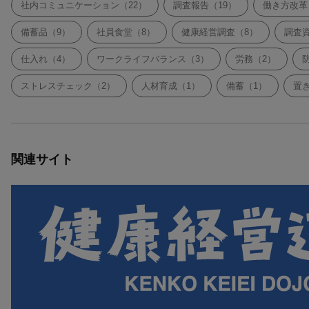
社内コミュニケーション（22）
調査報告（19）
働き方改革
備蓄品（9）
社員食堂（8）
健康経営調査（8）
調査
仕入れ（4）
ワークライフバランス（3）
労務（2）
ストレスチェック（2）
人材育成（1）
備蓄（1）
置
関連サイト