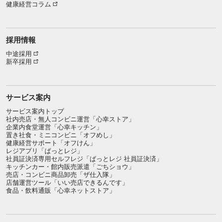
健康経営コラム
採用情報
中途採用
新卒採用
サービス案内
サービス案内トップ
社内売店・無人コンビニ運営「心幸ストア」
企業内食堂運営「心幸キッチン」
置き社食・ミニコンビニ「オフめし」
健康経営サポート「オフけん」
レジアプリ「ぱっとレジ」
社員証決済専用セルフレジ「ぱっとレジ 社員証決済」
キッチンカー・館内販売派遣「ごちショウ」
売店・コンビニ商品卸売「ザ仕入隊」
店舗運営ツール「いい売店できるんです」
食品・飲料通販「心幸ネットストア」