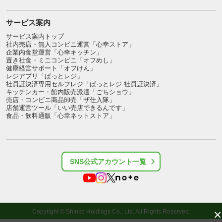
サービス案内
サービス案内トップ
社内売店・無人コンビニ運営「心幸ストア」
企業内食堂運営「心幸キッチン」
置き社食・ミニコンビニ「オフめし」
健康経営サポート「オフけん」
レジアプリ「ぱっとレジ」
社員証決済専用セルフレジ「ぱっとレジ 社員証決済」
キッチンカー・館内販売派遣「ごちショウ」
売店・コンビニ商品卸売「ザ仕入隊」
店舗運営ツール「いい売店できるんです」
食品・飲料通販「心幸ネットストア」
SNS公式アカウント一覧
×
Copyright © Shinko Holdings Co., Ltd. All Rights Reserved.