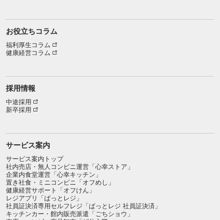
お役立ちコラム
福利厚生コラム
健康経営コラム
採用情報
中途採用
新卒採用
サービス案内
サービス案内トップ
社内売店・無人コンビニ運営「心幸ストア」
企業内食堂運営「心幸キッチン」
置き社食・ミニコンビニ「オフめし」
健康経営サポート「オフけん」
レジアプリ「ぱっとレジ」
社員証決済専用セルフレジ「ぱっとレジ 社員証決済」
キッチンカー・館内販売派遣「ごちショウ」