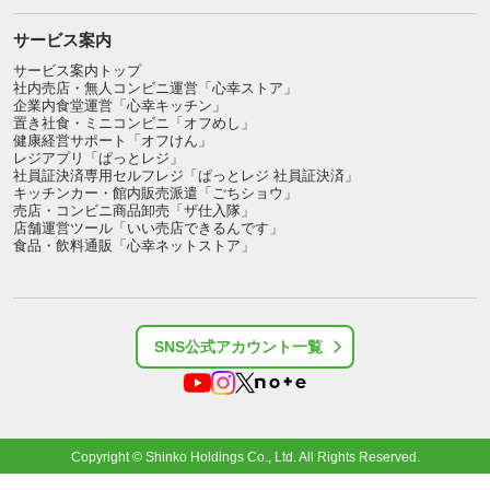
サービス案内
サービス案内トップ
社内売店・無人コンビニ運営「心幸ストア」
企業内食堂運営「心幸キッチン」
置き社食・ミニコンビニ「オフめし」
健康経営サポート「オフけん」
レジアプリ「ぱっとレジ」
社員証決済専用セルフレジ「ぱっとレジ 社員証決済」
キッチンカー・館内販売派遣「ごちショウ」
売店・コンビニ商品卸売「ザ仕入隊」
店舗運営ツール「いい売店できるんです」
食品・飲料通販「心幸ネットストア」
SNS公式アカウント一覧
Copyright © Shinko Holdings Co., Ltd. All Rights Reserved.