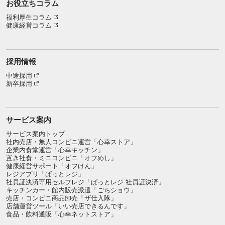
お役立ちコラム
福利厚生コラム
健康経営コラム
採用情報
中途採用
新卒採用
サービス案内
サービス案内トップ
社内売店・無人コンビニ運営「心幸ストア」
企業内食堂運営「心幸キッチン」
置き社食・ミニコンビニ「オフめし」
健康経営サポート「オフけん」
レジアプリ「ぱっとレジ」
社員証決済専用セルフレジ「ぱっとレジ 社員証決済」
キッチンカー・館内販売派遣「ごちショウ」
売店・コンビニ商品卸売「ザ仕入隊」
店舗運営ツール「いい売店できるんです」
食品・飲料通販「心幸ネットストア」