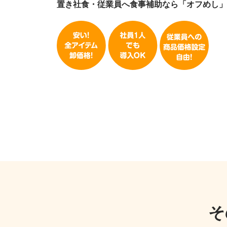
置き社食・従業員へ食事補助なら「オフめし」
そ